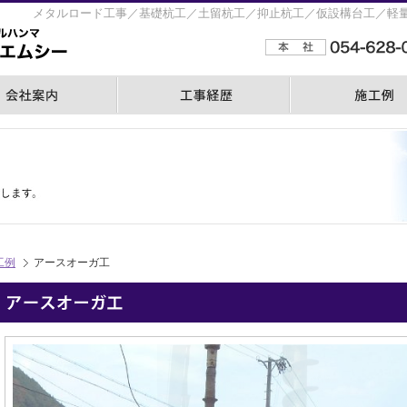
メタルロード工事／基礎杭工／土留杭工／抑止杭工／仮設構台工／軽
工例
アースオーガ工