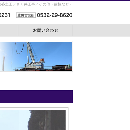
量盛土工／さく井工事／その他（建柱など）